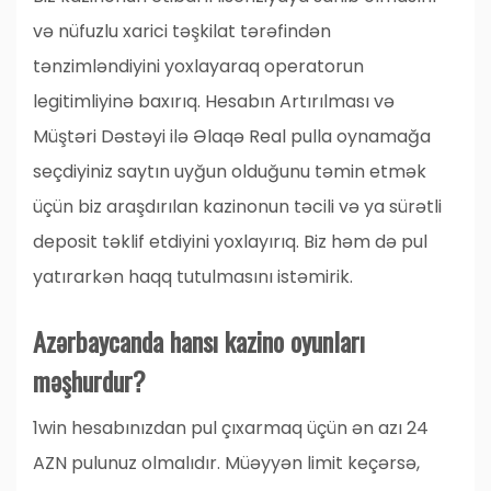
və nüfuzlu xarici təşkilat tərəfindən
tənzimləndiyini yoxlayaraq operatorun
legitimliyinə baxırıq. Hesabın Artırılması və
Müştəri Dəstəyi ilə Əlaqə Real pulla oynamağa
seçdiyiniz saytın uyğun olduğunu təmin etmək
üçün biz araşdırılan kazinonun təcili və ya sürətli
deposit təklif etdiyini yoxlayırıq. Biz həm də pul
yatırarkən haqq tutulmasını istəmirik.
Azərbaycanda hansı kazino oyunları
məşhurdur?
1win hesabınızdan pul çıxarmaq üçün ən azı 24
AZN pulunuz olmalıdır. Müəyyən limit keçərsə,