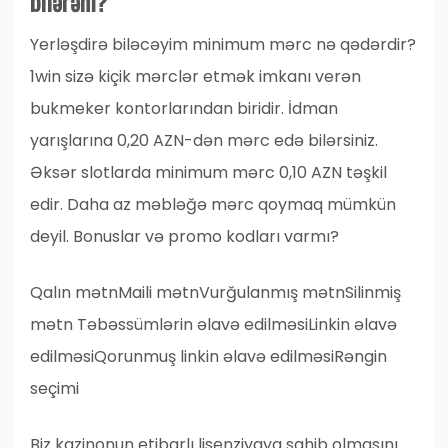
bilərəm?
Yerləşdirə biləcəyim minimum mərc nə qədərdir?
1win sizə kiçik mərclər etmək imkanı verən
bukmeker kontorlarından biridir. İdman
yarışlarına 0,20 AZN-dən mərc edə bilərsiniz.
Əksər slotlarda minimum mərc 0,10 AZN təşkil
edir. Daha az məbləğə mərc qoymaq mümkün
deyil. Bonuslar və promo kodları varmı?
Qalın mətnMaili mətnVurğulanmış mətnSilinmiş
mətn Təbəssümlərin əlavə edilməsiLinkin əlavə
edilməsiQorunmuş linkin əlavə edilməsiRəngin
seçimi
Biz kazinonun etibarlı lisenziyaya sahib olmasını