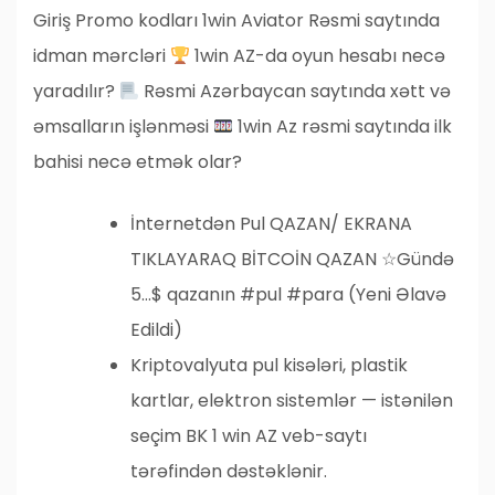
Giriş Promo kodları 1win Aviator Rəsmi saytında
idman mərcləri
1win AZ-da oyun hesabı necə
yaradılır?
Rəsmi Azərbaycan saytında xətt və
əmsalların işlənməsi
1win Az rəsmi saytında ilk
bahisi necə etmək olar?
İnternetdən Pul QAZAN/ EKRANA
TIKLAYARAQ BİTCOİN QAZAN ☆Gündə
5…$ qazanın #pul #para (Yeni Əlavə
Edildi)
Kriptovalyuta pul kisələri, plastik
kartlar, elektron sistemlər — istənilən
seçim BK 1 win AZ veb-saytı
tərəfindən dəstəklənir.