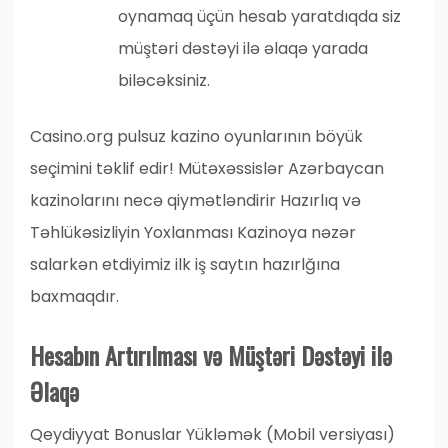
oynamaq üçün hesab yaratdıqda siz
müştəri dəstəyi ilə əlaqə yarada
biləcəksiniz.
Casino.org pulsuz kazino oyunlarının böyük
seçimini təklif edir! Mütəxəssislər Azərbaycan
kazinolarını necə qiymətləndirir Hazırlıq və
Təhlükəsizliyin Yoxlanması Kazinoya nəzər
salarkən etdiyimiz ilk iş saytın hazırlğına
baxmaqdır.
Hesabın Artırılması və Müştəri Dəstəyi ilə
Əlaqə
Qeydiyyat Bonuslar Yükləmək (Mobil versiyası)