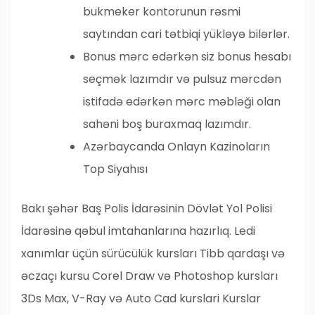
bukmeker kontorunun rəsmi
saytından cari tətbiqi yükləyə bilərlər.
Bonus mərc edərkən siz bonus hesabı
seçmək lazımdır və pulsuz mərcdən
istifadə edərkən mərc məbləği olan
sahəni boş buraxmaq lazımdır.
Azərbaycanda Onlayn Kazinoların
Top Siyahısı
Bakı şəhər Baş Polis İdarəsinin Dövlət Yol Polisi
İdarəsinə qəbul imtahanlarına hazırlıq. Ledi
xanımlar üçün sürücülük kursları Tibb qardaşı və
əczaçı kursu Corel Draw və Photoshop kursları
3Ds Max, V-Ray və Auto Cad kurslari Kurslar