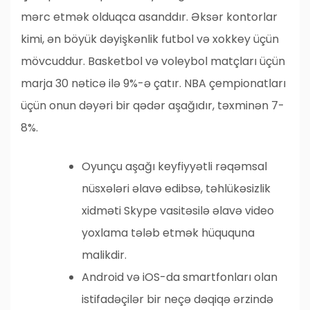
mərc etmək olduqca asanddır. Əksər kontorlar
kimi, ən böyük dəyişkənlik futbol və xokkey üçün
mövcuddur. Basketbol və voleybol matçları üçün
marja 30 nəticə ilə 9%-ə çatır. NBA çempionatları
üçün onun dəyəri bir qədər aşağıdır, təxminən 7-
8%.
Oyunçu aşağı keyfiyyətli rəqəmsal
nüsxələri əlavə edibsə, təhlükəsizlik
xidməti Skype vasitəsilə əlavə video
yoxlama tələb etmək hüququna
malikdir.
Android və iOS-da smartfonları olan
istifadəçilər bir neçə dəqiqə ərzində